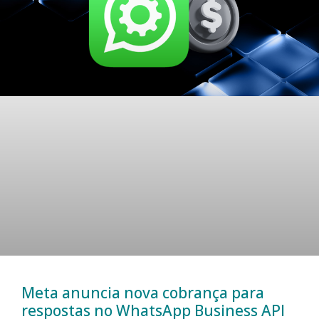
Meta anuncia nova cobrança para
respostas no WhatsApp Business API