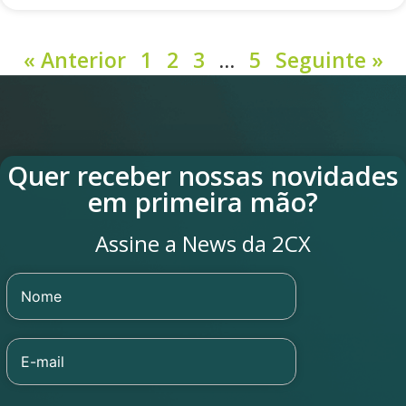
« Anterior
1
2
3
…
5
Seguinte »
Quer receber nossas novidades
em primeira mão?
Assine a News da 2CX