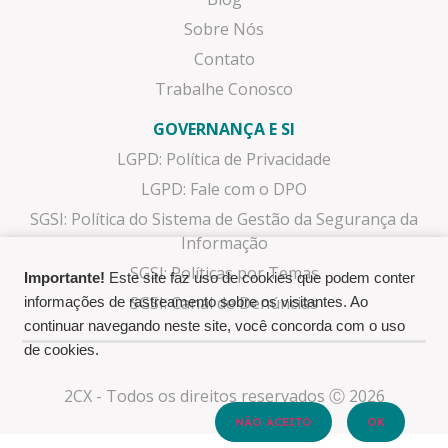
Sobre Nós
Contato
Trabalhe Conosco
GOVERNANÇA E SI
LGPD: Política de Privacidade
LGPD: Fale com o DPO
SGSI: Política do Sistema de Gestão da Segurança da
Informação
SGSI: Políticas por Temas
Importante!
Este site faz uso de cookies que podem conter
SGSI: Canal de Denúncias
informações de rastreamento sobre os visitantes. Ao
continuar navegando neste site, você concorda com o uso
de cookies.
2CX - Todos os direitos reservados Ⓒ 2026
NÃO ACEITO
OK