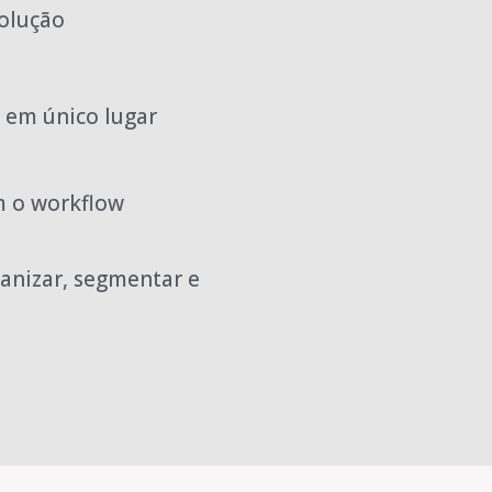
olução
 em único lugar
m o workflow
ganizar, segmentar e