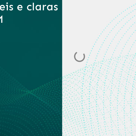
is e claras
M