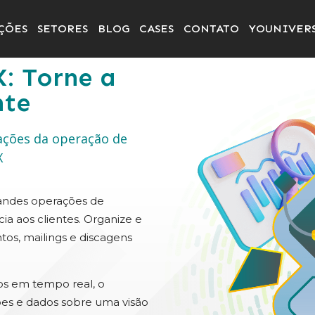
ÇÕES
SETORES
BLOG
CASES
CONTATO
YOUNIVER
: Torne a
nte
ações da operação de
X
randes operações de
a aos clientes. Organize e
os, mailings e discagens
dos em tempo real, o
ões e dados sobre uma visão