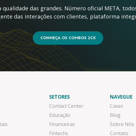
qualidade das grandes. Número oficial META, todos
ente das interações com clientes, plataforma inte
CONHEÇA OS COMBOS 2CX
SETORES
NAVEGUE
l
Contact Center
Cases
Educação
Blog
tais
Financeiras
Sobre Nós
Fintechs
Contato