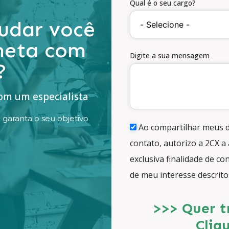
Qual é o seu cargo?
udar você
 meta com
Digite a sua mensagem
?
com um especialista
aranta o seu objetivo
Ao compartilhar meus d
contato, autorizo a 2CX a 
exclusiva finalidade de c
de meu interesse descrit
>>> Quer t
Cliq