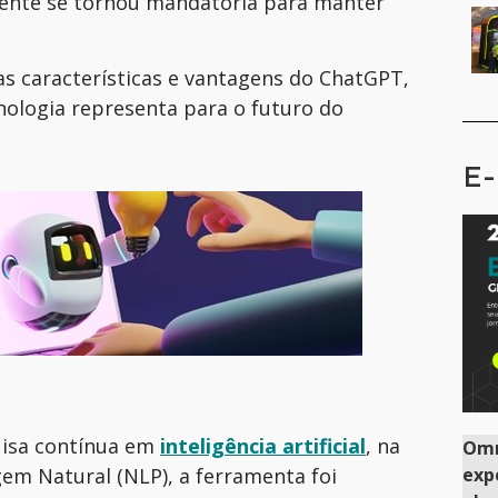
mente se tornou mandatória para manter
s características e vantagens do ChatGPT,
ologia representa para o futuro do
E-
isa contínua em
inteligência artificial
, na
Omn
exp
em Natural (NLP), a ferramenta foi