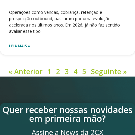
Operações como vendas, cobrança, retenção e
prospecção outbound, passaram por uma evolução
acelerada nos últimos anos. Em 2026, já não faz sentido
avaliar esse tipo
LEIA MAIS »
« Anterior
1
2
3
4
5
Seguinte »
Quer receber nossas novidades
em primeira mão?
Assine a News da 2CX