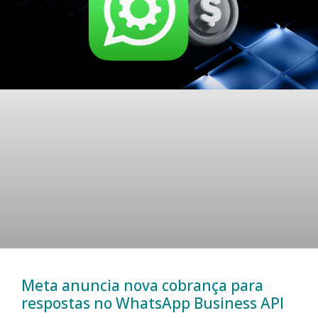
Meta anuncia nova cobrança para
respostas no WhatsApp Business API