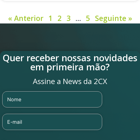
« Anterior
1
2
3
…
5
Seguinte »
Quer receber nossas novidades
em primeira mão?
Assine a News da 2CX