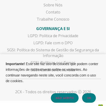
Sobre Nós
Contato
Trabalhe Conosco
GOVERNANÇA E SI
LGPD: Política de Privacidade
LGPD: Fale com o DPO
SGSI: Política do Sistema de Gestão da Segurança da
Informação
SGSI: Políticas por Temas
Importante!
Este site faz uso de cookies que podem conter
SGSI: Canal de Denúncias
informações de rastreamento sobre os visitantes. Ao
continuar navegando neste site, você concorda com o uso
de cookies.
2CX - Todos os direitos reservados Ⓒ 2026
NÃO ACEITO
OK