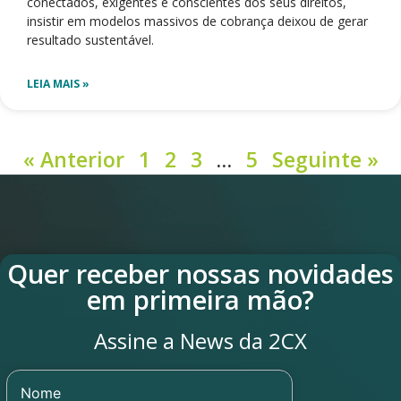
conectados, exigentes e conscientes dos seus direitos,
insistir em modelos massivos de cobrança deixou de gerar
resultado sustentável.
LEIA MAIS »
« Anterior
1
2
3
…
5
Seguinte »
Quer receber nossas novidades
em primeira mão?
Assine a News da 2CX