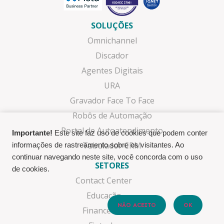
SOLUÇÕES
Omnichannel
Discador
Agentes Digitais
URA
Gravador Face To Face
Robôs de Automação
Portal de Autoatendimento
Importante!
Este site faz uso de cookies que podem conter
Tabulador CRM
informações de rastreamento sobre os visitantes. Ao
continuar navegando neste site, você concorda com o uso
SETORES
de cookies.
Contact Center
Educação
NÃO ACEITO
OK
Financeiras