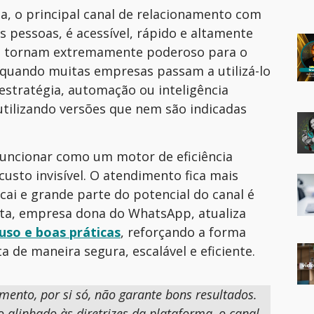
, o principal canal de relacionamento com
das pessoas, é acessível, rápido e altamente
 o tornam extremamente poderoso para o
uando muitas empresas passam a utilizá-lo
stratégia, automação ou inteligência
 utilizando versões que nem são indicadas
 funcionar como um motor de eficiência
usto invisível. O atendimento fica mais
cai e grande parte do potencial do canal é
eta, empresa dona do WhatsApp, atualiza
 uso e boas práticas
, reforçando a forma
a de maneira segura, escalável e eficiente.
ento, por si só, não garante bons resultados.
 alinhado às diretrizes da plataforma, o canal