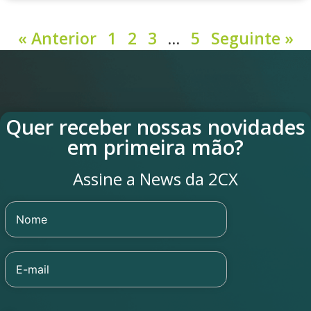
« Anterior
1
2
3
…
5
Seguinte »
Quer receber nossas novidades
em primeira mão?
Assine a News da 2CX