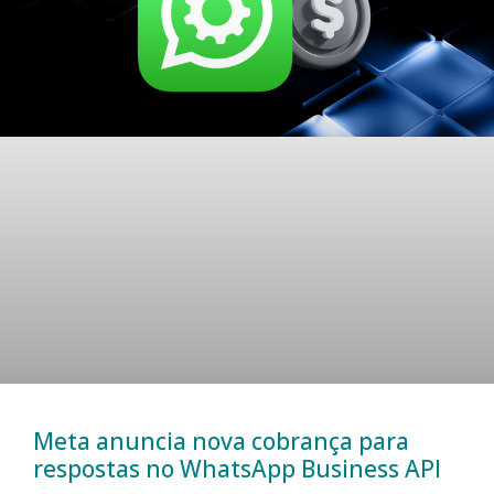
Meta anuncia nova cobrança para
respostas no WhatsApp Business API