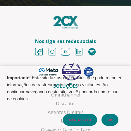
Nos siga nas redes sociais
Importante!
Este site faz uso de cookies que podem conter
informações de rastreamento sobre os visitantes. Ao
SOLUÇÕES
continuar navegando neste site, você concorda com o uso
Omnichannel
de cookies.
Discador
Agentes Digitais
NÃO ACEITO
OK
URA
Gravador Face To Face