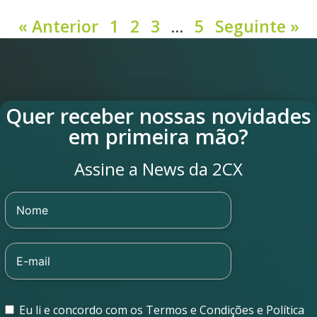
« Anterior
1
2
3
…
5
Seguinte »
Quer receber nossas novidades
em primeira mão?
Assine a News da 2CX
Eu li e concordo com os Termos e Condições e Política