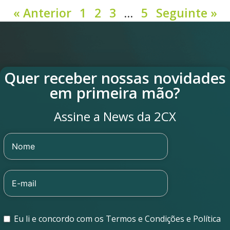
« Anterior
1
2
3
…
5
Seguinte »
Quer receber nossas novidades
em primeira mão?
Assine a News da 2CX
Eu li e concordo com os Termos e Condições e Política