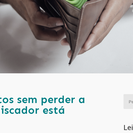
tos sem perder a
discador está
Le