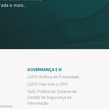
grada e mais…
GOVERNANÇA E SI
LGPD: Política de Privacidade
LGPD: Fale com o DPO
SGSI: Política do Sistema de
Gestão da Segurança da
Informação
Conosco