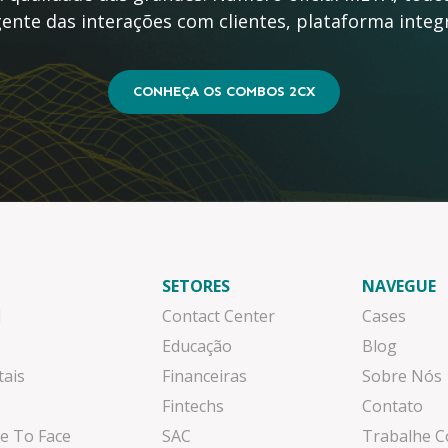
ente das interações com clientes, plataforma inte
CONHEÇA OS COMBOS 2CX
SETORES
NAVEGUE
l
Contact Center
Cases
Educação
Blog
tais
Financeiras
Sobre Nós
Fintechs
Contato
e To Face
SAC
Trabalhe 