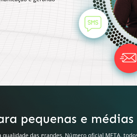
ra pequenas e médias
qualidade das grandes. Número oficial META, todos