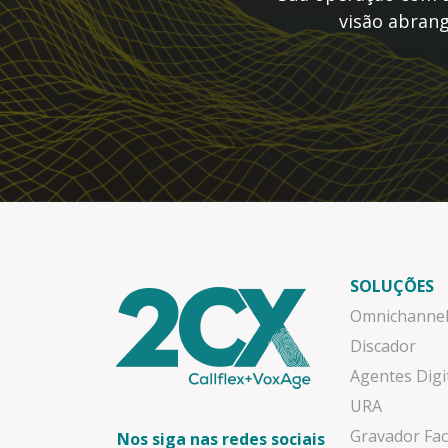
visão abrang
SOLUÇÕES
Omnichanne
Discador
Agentes Digi
URA
Gravador Fac
Nos siga nas redes sociais