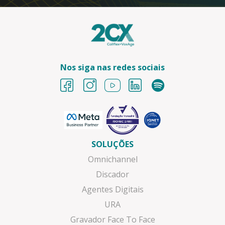
Nos siga nas redes sociais
SOLUÇÕES
Omnichannel
Discador
Agentes Digitais
URA
Gravador Face To Face