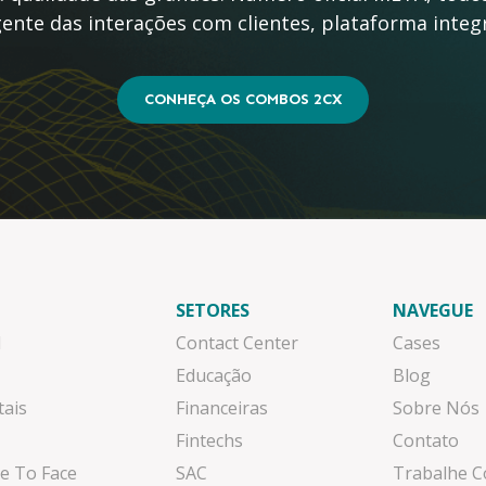
ente das interações com clientes, plataforma inte
CONHEÇA OS COMBOS 2CX
SETORES
NAVEGUE
l
Contact Center
Cases
Educação
Blog
tais
Financeiras
Sobre Nós
Fintechs
Contato
e To Face
SAC
Trabalhe 