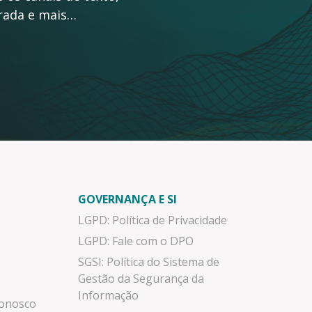
grada e mais…
GOVERNANÇA E SI
LGPD: Política de Privacidade
LGPD: Fale com o DPO
SGSI: Política do Sistema de
Gestão da Segurança da
Informação
Conosco