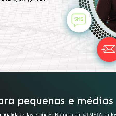
ra pequenas e médias
qualidade das grandes. Número oficial META, todos