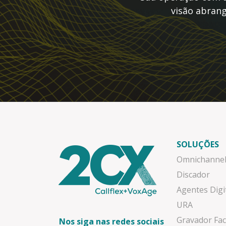
visão abrang
SOLUÇÕES
Omnichanne
Discador
Agentes Digi
URA
Gravador Fac
Nos siga nas redes sociais